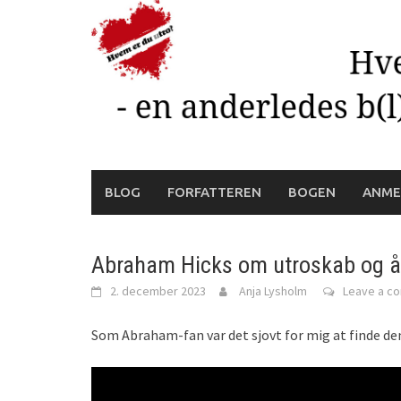
Skip
to
content
BLOG
FORFATTEREN
BOGEN
ANME
Abraham Hicks om utroskab og å
2. december 2023
Anja Lysholm
Leave a c
Som Abraham-fan var det sjovt for mig at finde d