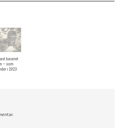
ast baseret
en – som
nder i 2023
mentar.