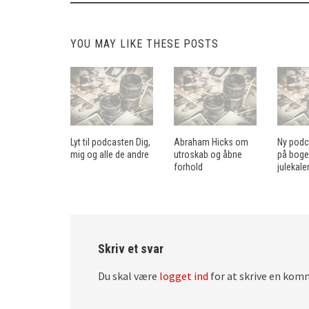
YOU MAY LIKE THESE POSTS
Lyt til podcasten Dig,
Abraham Hicks om
Ny podc
mig og alle de andre
utroskab og åbne
på bog
forhold
julekale
Skriv et svar
Du skal være
logget ind
for at skrive en kom