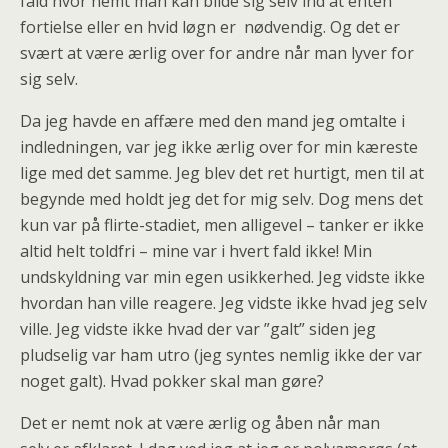
fald hvor nemt man kan bilde sig selv ind at enten
fortielse eller en hvid løgn er nødvendig. Og det er
svært at være ærlig over for andre når man lyver for
sig selv.
Da jeg havde en affære med den mand jeg omtalte i
indledningen, var jeg ikke ærlig over for min kæreste
lige med det samme. Jeg blev det ret hurtigt, men til at
begynde med holdt jeg det for mig selv. Dog mens det
kun var på flirte-stadiet, men alligevel – tanker er ikke
altid helt toldfri – mine var i hvert fald ikke! Min
undskyldning var min egen usikkerhed. Jeg vidste ikke
hvordan han ville reagere. Jeg vidste ikke hvad jeg selv
ville. Jeg vidste ikke hvad der var ”galt” siden jeg
pludselig var ham utro (jeg syntes nemlig ikke der var
noget galt). Hvad pokker skal man gøre?
Det er nemt nok at være ærlig og åben når man