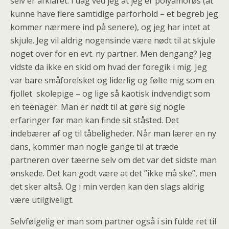
selv er afklaret. I dag ved jeg at jeg er polyamorøs (at
kunne have flere samtidige parforhold – et begreb jeg
kommer nærmere ind på senere), og jeg har intet at
skjule. Jeg vil aldrig nogensinde være nødt til at skjule
noget over for en evt. ny partner. Men dengang? Jeg
vidste da ikke en skid om hvad der foregik i mig. Jeg
var bare småforelsket og liderlig og følte mig som en
fjollet skolepige – og lige så kaotisk indvendigt som
en teenager. Man er nødt til at gøre sig nogle
erfaringer før man kan finde sit ståsted. Det
indebærer af og til tåbeligheder. Når man lærer en ny
dans, kommer man nogle gange til at træde
partneren over tæerne selv om det var det sidste man
ønskede. Det kan godt være at det ”ikke må ske”, men
det sker altså. Og i min verden kan den slags aldrig
være utilgiveligt.
Selvfølgelig er man som partner også i sin fulde ret til