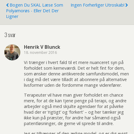
Bogen Du SKAL Læse Som
Ingen Forherliger Utroskab!
Polyamorøs - Eller Det Der
Ligner
3 svar
Henrik V Blunck
18. november 2016
Vi trænger i hvert fald til et mere nuanceret syn på
forholdet som kerneværdi. Det er helt fint for dem,
som ønsker denne antikverede samfundsmodel, men
i dag må det være tilladt at abonnere på alternative
livsformer uden de fordomme mange viderefører.
Terapeuter vil have man giver forholdet en chance
mere, for at de kan tjene penge på terapi, og andre
arbejder også med skjulte agendaer for at påvirke
hvad der er ‘rigtigt’ og ‘forkert’ – og her tænker jeg
ikke kun på præster, for andre har såmænd også
patentløsninger, de gerne vil sprede til andre.
Jeg er tilhænger af den ærlige model, og er dig evigt