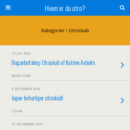
Hvem er du utro?
Kategorier ›
Utroskab
19. JULI 2025
Boganbefaling: Utroskab af Katrine Axholm
INGEN SVAR
8. DECEMBER 2016
Ingen forherliger utroskab!
2 SVAR
17. NOVEMBER 2016