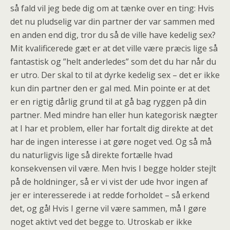
så fald vil jeg bede dig om at tænke over en ting: Hvis
det nu pludselig var din partner der var sammen med
en anden end dig, tror du så de ville have kedelig sex?
Mit kvalificerede gæt er at det ville være præcis lige så
fantastisk og ”helt anderledes” som det du har når du
er utro. Der skal to til at dyrke kedelig sex – det er ikke
kun din partner den er gal med. Min pointe er at det
er en rigtig dårlig grund til at gå bag ryggen på din
partner. Med mindre han eller hun kategorisk nægter
at I har et problem, eller har fortalt dig direkte at det
har de ingen interesse i at gøre noget ved. Og så må
du naturligvis lige så direkte fortælle hvad
konsekvensen vil være. Men hvis I begge holder stejlt
på de holdninger, så er vi vist der ude hvor ingen af
jer er interesserede i at redde forholdet – så erkend
det, og gå! Hvis I gerne vil være sammen, må I gøre
noget aktivt ved det begge to. Utroskab er ikke