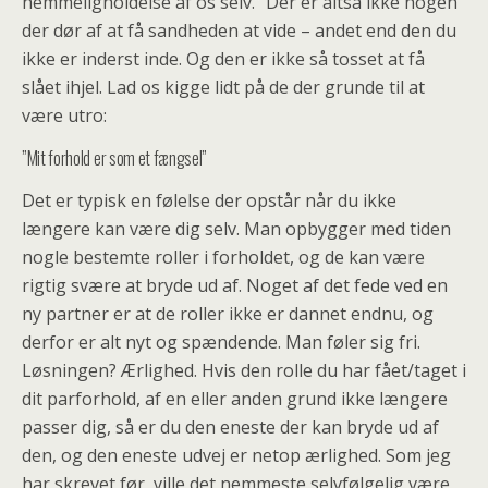
hemmeligholdelse af os selv.” Der er altså ikke nogen
der dør af at få sandheden at vide – andet end den du
ikke er inderst inde. Og den er ikke så tosset at få
slået ihjel. Lad os kigge lidt på de der grunde til at
være utro:
”Mit forhold er som et fængsel”
Det er typisk en følelse der opstår når du ikke
længere kan være dig selv. Man opbygger med tiden
nogle bestemte roller i forholdet, og de kan være
rigtig svære at bryde ud af. Noget af det fede ved en
ny partner er at de roller ikke er dannet endnu, og
derfor er alt nyt og spændende. Man føler sig fri.
Løsningen? Ærlighed. Hvis den rolle du har fået/taget i
dit parforhold, af en eller anden grund ikke længere
passer dig, så er du den eneste der kan bryde ud af
den, og den eneste udvej er netop ærlighed. Som jeg
har skrevet før, ville det nemmeste selvfølgelig være