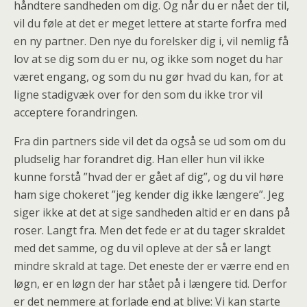
håndtere sandheden om dig. Og når du er nået der til,
vil du føle at det er meget lettere at starte forfra med
en ny partner. Den nye du forelsker dig i, vil nemlig få
lov at se dig som du er nu, og ikke som noget du har
været engang, og som du nu gør hvad du kan, for at
ligne stadigvæk over for den som du ikke tror vil
acceptere forandringen.
Fra din partners side vil det da også se ud som om du
pludselig har forandret dig. Han eller hun vil ikke
kunne forstå ”hvad der er gået af dig”, og du vil høre
ham sige chokeret ”jeg kender dig ikke længere”. Jeg
siger ikke at det at sige sandheden altid er en dans på
roser. Langt fra. Men det fede er at du tager skraldet
med det samme, og du vil opleve at der så er langt
mindre skrald at tage. Det eneste der er værre end en
løgn, er en løgn der har stået på i længere tid. Derfor
er det nemmere at forlade end at blive: Vi kan starte