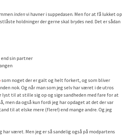
 sammen
inden
vi havner i suppedasen. Men for at få lukket op
stlåste holdninger der gerne skal brydes ned. Det er sådan
e end sin partner
gangen
b
som noget der er galt og helt forkert, og som bliver
nden nok. Og når man som jeg selv har været i de utros
lyst til at stille sig op og sige sandheden med fare for at
så, men da også kun fordi jeg har opdaget at det der var
i stand til at elske mere (flere!) end mange andre. Og jeg
 jeg har været. Men jeg er så sandelig også på modpartens