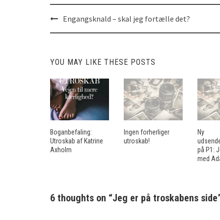
Engangsknald – skal jeg fortælle det?
Post
navigation
YOU MAY LIKE THESE POSTS
Boganbefaling:
Ingen forherliger
Ny
Utroskab af Katrine
utroskab!
udsend
Axholm
på P1: J
med Ad
6 thoughts on “
Jeg er på troskabens side