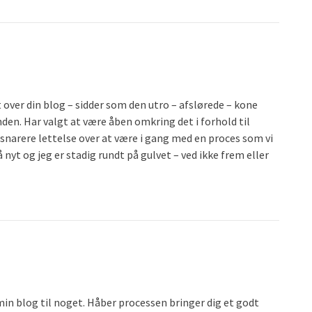
t over din blog – sidder som den utro – afslørede – kone
nden. Har valgt at være åben omkring det i forhold til
 snarere lettelse over at være i gang med en proces som vi
 nyt og jeg er stadig rundt på gulvet – ved ikke frem eller
min blog til noget. Håber processen bringer dig et godt