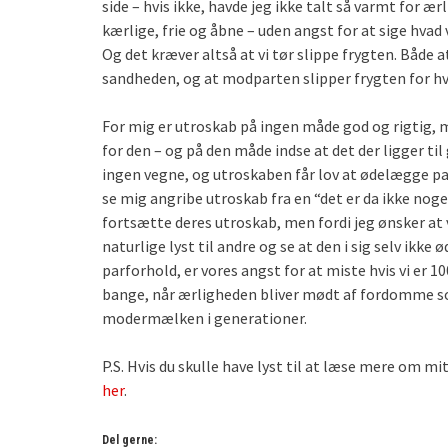
side – hvis ikke, havde jeg ikke talt så varmt for æ
kærlige, frie og åbne – uden angst for at sige hvad v
Og det kræver altså at vi tør slippe frygten. Både at
sandheden, og at modparten slipper frygten for hva
For mig er utroskab på ingen måde god og rigtig, m
for den – og på den måde indse at det der ligger til
ingen vegne, og utroskaben får lov at ødelægge par
se mig angribe utroskab fra en “det er da ikke noget
fortsætte deres utroskab, men fordi jeg ønsker at 
naturlige lyst til andre og se at den i sig selv ik
parforhold, er vores angst for at miste hvis vi er 1
bange, når ærligheden bliver mødt af fordomme so
modermælken i generationer.
P.S. Hvis du skulle have lyst til at læse mere om mi
her
.
Del gerne: