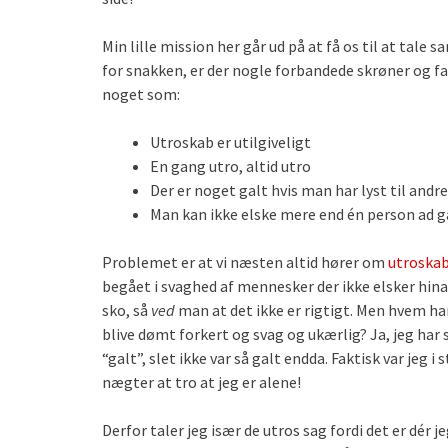
Min lille mission her går ud på at få os til at tale
for snakken, er der nogle forbandede skrøner og fa
noget som:
Utroskab er utilgiveligt
En gang utro, altid utro
Der er noget galt hvis man har lyst til andr
Man kan ikke elske mere end én person ad 
Problemet er at vi næsten altid hører om
utroska
begået i svaghed af mennesker der ikke elsker hina
sko, så
ved
man at det ikke er rigtigt. Men hvem har 
blive dømt forkert og svag og ukærlig? Ja, jeg har 
“galt”, slet ikke var så galt endda. Faktisk var jeg 
nægter at tro at jeg er alene!
Derfor taler jeg især de utros sag fordi det er dér