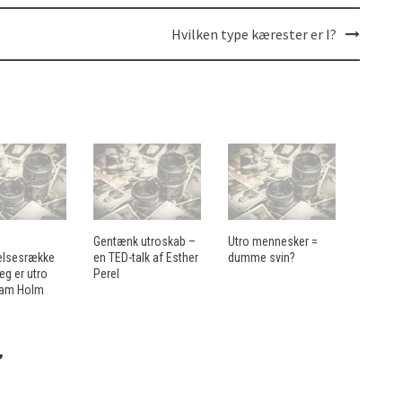
Hvilken type kærester er I?
Gentænk utroskab –
Utro mennesker =
elsesrække
en TED-talk af Esther
dumme svin?
eg er utro
Perel
am Holm
”