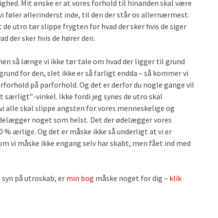
rlighed. Mit ønske er at vores forhold til hinanden skal være
i føler allerinderst inde, til den der står os allernærmest.
 de utro tør slippe frygten for hvad der sker hvis de siger
d der sker hvis de hører den.
en så længe vi ikke tør tale om hvad der ligger til grund
 grund for den, slet ikke er så farligt endda – så kommer vi
forhold på parforhold. Og det er derfor du nogle gange vil
 særligt”-vinkel. Ikke fordi jeg synes de utro skal
vi alle skal slippe angsten for vores menneskelige og
ke ødelægger noget som helst. Det der ødelægger vores
00 % ærlige. Og det er måske ikke så underligt at vi er
m vi måske ikke engang selv har skabt, men fået ind med
t syn på utroskab, er
min bog
måske noget for dig –
klik