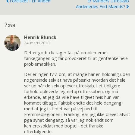
Forelsket I En Anden
Er Kvinders Utroskab
Anderledes End Mænds?
2 svar
Henrik Blunck
24. marts 2010
Det er godt du tager fat på problemerne i
tankegangen og får provokeret til at gentænke hele
problematikken.
Der er ingen tvivl om, at mange har en holdning uden
nogensinde selv at have påtænkt hvordan det hele
ser ud når de selv oplever utroskab. I et tidligere
forhold oplevede jeg netop utroskaben, og må
erkende, at jeg da ville have tilgivet hvis hun var
kommet tilbage. Faktisk endte det hele dengang
med at jeg i stedet var på vej ned til
Fremmedlegionen i Frankrig. Var jeg ikke blevet afvist
pga synet dengang, så var jeg nok endt som
karriere-soldat med bopæl i det franske
efterfølgende.