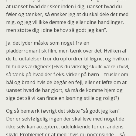
at uanset hvad der sker inden i dig, uanset hvad du
føler og tænker, så ønsker jeg at du skal dele det med
mig, og jeg vil ikke dømme dig eller dine handlinger,
men støtte dig i dine behov så godt jeg kan”.
Ja, det lyder måske som noget fra en
pladderromantisk film, men tænk over det. Hvilken af
de to udtalelser tror du opfordrer til løgne, og hvilken
til hudløs ærlighed? (Hvis du virkelig skulle være i tvivl,
så tænk på hvad der f.eks. virker på børn – trusler om
bål og brand hvis de begår en fejl, eller et løfte om at
uanset hvad de har gjort, så må de komme hjem og
sige det så vi kan finde en løsning stille og roligt?)
Og så bemærk i øvrigt det sidste “så godt jeg kan”.
Der er selvfølgelig ingen der skal leve med noget de
ikke selv kan acceptere, udelukkende for en andens
skyld. Problemet er at med “hvis du nogensinde … så