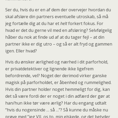
Ser du, hvis du er en af dem der overvejer hvordan du
skal afsløre din partners eventuelle utroskab, så må
jeg fortælle dig at du har et
helt
forkert fokus.
For
hvad er det du gerne vil med en afsløring? Selvfølgelig
håber du nok at finde ud af at du tager fejl – at din
partner ikke er dig utro – og så er alt fryd og gammen
igen. Eller hvad?
Hvis du ønsker ærlighed og nærhed i dit parforhold,
er privatdetektiver og lignende ikke ligefrem
befordrende, vel? Noget der derimod virker ganske
magisk på parforholdet, er åbenhed og rummelighed.
Hvis din partner holder noget hemmeligt for dig, kan
det så være fordi der er noget i din adfærd der gør at
han/hun ikke tør være ærlig? Har du engang udtalt
“hvis du nogensinde … så …”? Så kunne du måske nu
prøve med “jeg VIL os to, min elskede, og det betyder