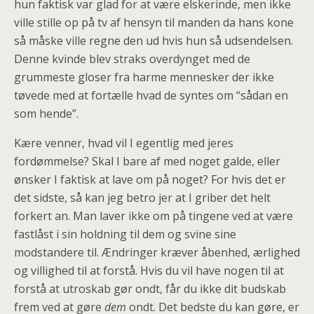
hun faktisk var glad for at være elskerinde, men ikke
ville stille op på tv af hensyn til manden da hans kone
så måske ville regne den ud hvis hun så udsendelsen.
Denne kvinde blev straks overdynget med de
grummeste gloser fra harme mennesker der ikke
tøvede med at fortælle hvad de syntes om “sådan en
som hende”.
Kære venner, hvad vil I egentlig med jeres
fordømmelse? Skal I bare af med noget galde, eller
ønsker I faktisk at lave om på noget? For hvis det er
det sidste, så kan jeg betro jer at I griber det helt
forkert an. Man laver ikke om på tingene ved at være
fastlåst i sin holdning til dem og svine sine
modstandere til. Ændringer kræver åbenhed, ærlighed
og villighed til at forstå. Hvis du vil have nogen til at
forstå at utroskab gør ondt, får du ikke dit budskab
frem ved at gøre
dem
ondt. Det bedste du kan gøre, er