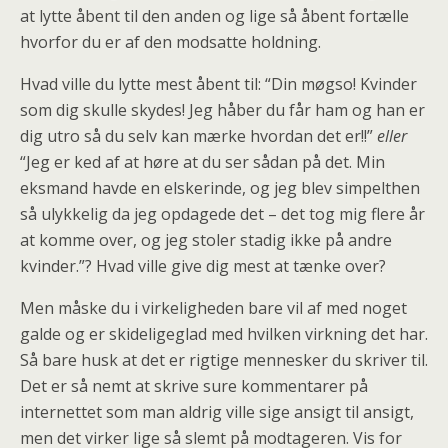
at lytte åbent til den anden og lige så åbent fortælle
hvorfor du er af den modsatte holdning.
Hvad ville du lytte mest åbent til: “Din møgso! Kvinder
som dig skulle skydes! Jeg håber du får ham og han er
dig utro så du selv kan mærke hvordan det er!!”
eller
“Jeg er ked af at høre at du ser sådan på det. Min
eksmand havde en elskerinde, og jeg blev simpelthen
så ulykkelig da jeg opdagede det – det tog mig flere år
at komme over, og jeg stoler stadig ikke på andre
kvinder.”? Hvad ville give dig mest at tænke over?
Men måske du i virkeligheden bare vil af med noget
galde og er skideligeglad med hvilken virkning det har.
Så bare husk at det er rigtige mennesker du skriver til.
Det er så nemt at skrive sure kommentarer på
internettet som man aldrig ville sige ansigt til ansigt,
men det virker lige så slemt på modtageren. Vis for