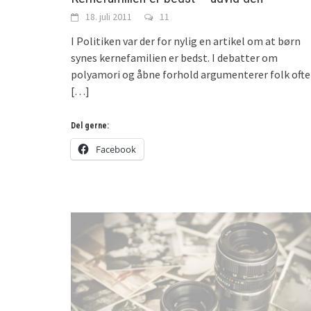
18. juli 2011
11
I Politiken var der for nylig en artikel om at børn
synes kernefamilien er bedst. I debatter om
polyamori og åbne forhold argumenterer folk ofte
[…]
Del gerne:
Facebook