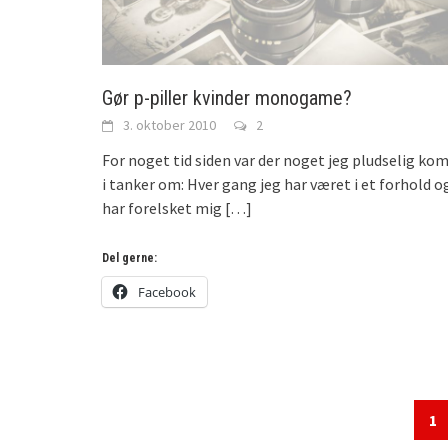
Gør p-piller kvinder monogame?
3. oktober 2010
2
For noget tid siden var der noget jeg pludselig ko
i tanker om: Hver gang jeg har været i et forhold o
har forelsket mig
[…]
Del gerne:
Facebook
1
Posts