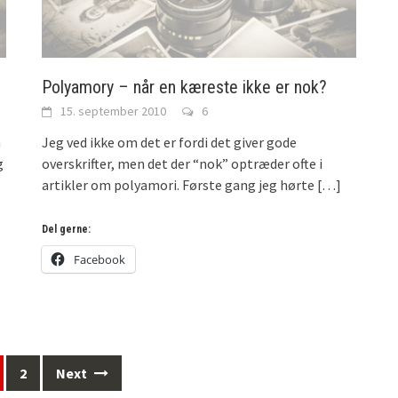
Polyamory – når en kæreste ikke er nok?
15. september 2010
6
m
Jeg ved ikke om det er fordi det giver gode
g
overskrifter, men det der “nok” optræder ofte i
artikler om polyamori. Første gang jeg hørte
[…]
Del gerne:
Facebook
2
Next