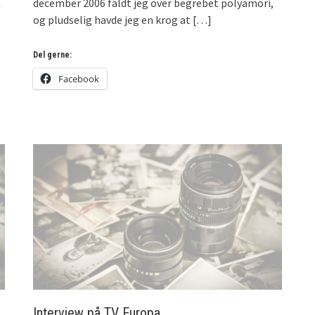
december 2006 faldt jeg over begrebet polyamori,
å
og pludselig havde jeg en krog at
[…]
Del gerne:
Facebook
Interview på TV Europa