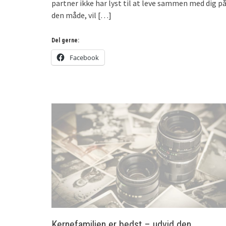
partner ikke har lyst til at leve sammen med dig p
den måde, vil
[…]
Del gerne:
Facebook
Kernefamilien er bedst – udvid den