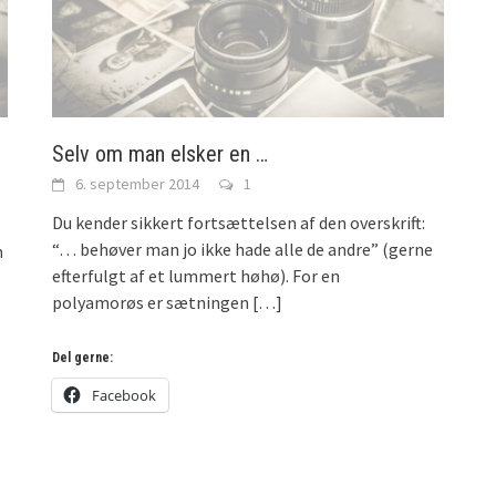
Selv om man elsker en …
6. september 2014
1
Du kender sikkert fortsættelsen af den overskrift:
“… behøver man jo ikke hade alle de andre” (gerne
n
efterfulgt af et lummert høhø). For en
polyamorøs er sætningen
[…]
Del gerne:
Facebook