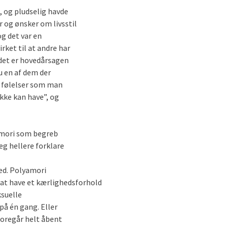
, og pludselig havde
r og ønsker om livsstil
og det var en
rket til at andre har
 det er hovedårsagen
u en af dem der
le følelser som man
ke kan have”, og
amori som begreb
jeg hellere forklare
ed. Polyamori
 at have et kærlighedsforhold
ksuelle
på én gang. Eller
foregår helt åbent