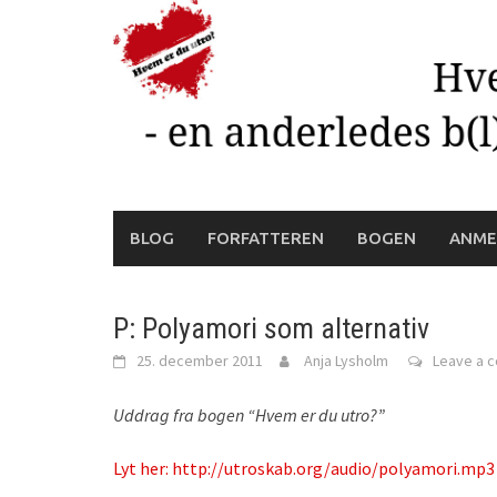
Skip
to
content
BLOG
FORFATTEREN
BOGEN
ANME
P: Polyamori som alternativ
25. december 2011
Anja Lysholm
Leave a 
Uddrag fra bogen “Hvem er du utro?”
Lyt her: http://utroskab.org/audio/polyamori.mp3