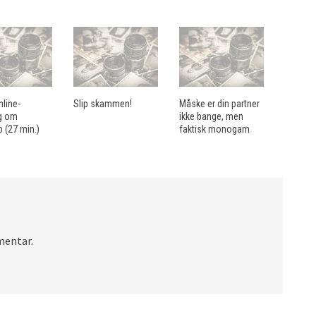
nline-
Slip skammen!
Måske er din partner
g om
ikke bange, men
 (27 min.)
faktisk monogam
mentar.