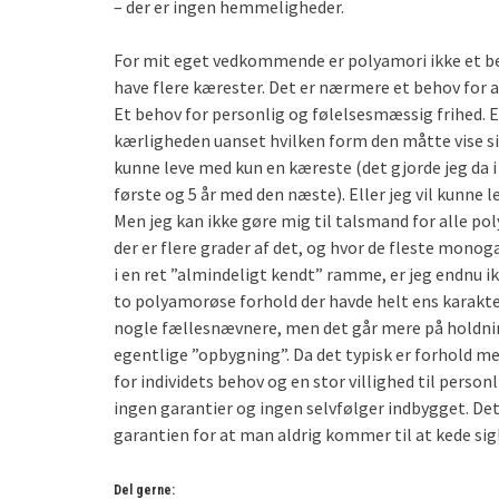
– der er ingen hemmeligheder.
For mit eget vedkommende er polyamori ikke et be
have flere kærester. Det er nærmere et behov for 
Et behov for personlig og følelsesmæssig frihed. E
kærligheden uanset hvilken form den måtte vise sig
kunne leve med kun en kæreste (det gjorde jeg da i
første og 5 år med den næste). Eller jeg vil kunne l
Men jeg kan ikke gøre mig til talsmand for alle po
der er flere grader af det, og hvor de fleste mon
i en ret ”almindeligt kendt” ramme, er jeg endnu i
to polyamorøse forhold der havde helt ens karakter
nogle fællesnævnere, men det går mere på holdni
egentlige ”opbygning”. Da det typisk er forhold me
for individets behov og en stor villighed til personl
ingen garantier og ingen selvfølger indbygget. Det
garantien for at man aldrig kommer til at kede sig
Del gerne: