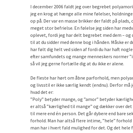
I december 2006 faldt jeg over begrebet polyamori
jeg en krog at hænge alle mine følelser, holdninge
op på. Der var en masse brikker der faldt på plads, 
meget stor befrielse.
En følelse jeg siden har medvi
oplevet, fordi jeg har delt begrebet med dem – og
til at du sidder med denne bog i hånden. Måske er d
har følt dig helt ved siden af fordi du har haft nog
efter samfundets og mange menneskers normer ”ik
så vil jeg gerne fortælle dig at du ikke er alene.
De fleste har hørt om åbne parforhold, men poly
og livsstil er ikke særlig kendt (endnu). Derfor må 
hvad det er:
”Poly” betyder mange, og ”amor” betyder kærligh
er altså ”kærlighed til mange” og dækker over det
til mere end én person. Det går dybere end bare se
forhold. Man har altså flere intime, ”hele” forhold 
man har i hvert fald mulighed for det. Og det hele 