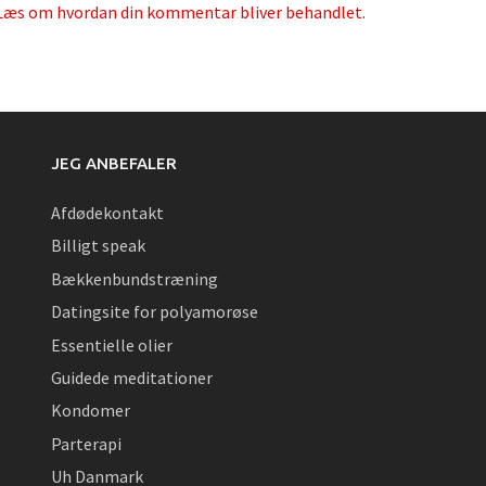
Læs om hvordan din kommentar bliver behandlet
.
JEG ANBEFALER
Afdødekontakt
Billigt speak
Bækkenbundstræning
Datingsite for polyamorøse
Essentielle olier
Guidede meditationer
Kondomer
Parterapi
Uh Danmark