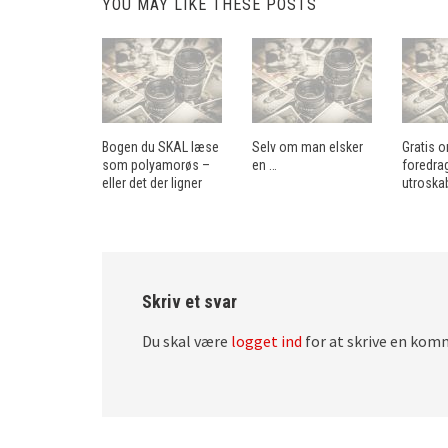
YOU MAY LIKE THESE POSTS
Bogen du SKAL læse
Selv om man elsker
Gratis o
som polyamorøs –
en …
foredra
eller det der ligner
utroskab
Skriv et svar
Du skal være
logget ind
for at skrive en kom