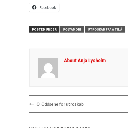
Facebook
POSTED UNDER
POLYAMORI
UTROSKAB FRA A TIL Å
About Anja Lysholm
O: Oddsene for utroskab
Post
navigation