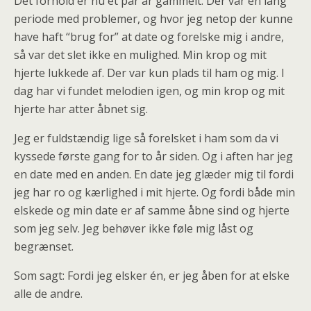
Det forhold er nu et par år gammelt. Der var en lang
periode med problemer, og hvor jeg netop der kunne
have haft “brug for” at date og forelske mig i andre,
så var det slet ikke en mulighed. Min krop og mit
hjerte lukkede af. Der var kun plads til ham og mig. I
dag har vi fundet melodien igen, og min krop og mit
hjerte har atter åbnet sig.
Jeg er fuldstændig lige så forelsket i ham som da vi
kyssede første gang for to år siden. Og i aften har jeg
en date med en anden. En date jeg glæder mig til fordi
jeg har ro og kærlighed i mit hjerte. Og fordi både min
elskede og min date er af samme åbne sind og hjerte
som jeg selv. Jeg behøver ikke føle mig låst og
begrænset.
Som sagt: Fordi jeg elsker én, er jeg åben for at elske
alle de andre.