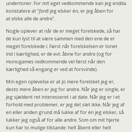
undertoner. For mit eget vedkommende kan jeg endda
konstatere at “
fordi
jeg elsker én, er jeg åben for
at elske alle de andre”.
Nogle oplever at når de er meget forelskede, så har
de kun lyst til at være sammen med den ene de er
meget forelskede i. Først når forelskelsen er tonet
ind i kærlighed, er de evt. åbne for andre (og for
monogames vedkommende vel først når den
kærlighed så engang er ved at forsvinde).
Min egen oplevelse er at jo mere forelsket jeg er,
desto mere åben er jeg for andre.
Når jeg er single, er
jeg sjældent ret interesseret i at date. Når jeg er i et
forhold med problemer, er jeg det slet ikke. Når jeg af
en eller anden grund må lukke af for én jeg elsker, så
lukker jeg også af for alle andre. Som om mit hjerte
kun har to mulige tilstande: helt åbent eller helt