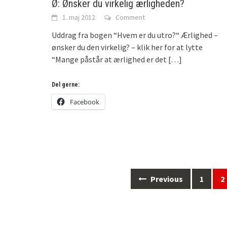
Ø: Ønsker du virkelig ærligheden?
1. maj 2012
Comment
Uddrag fra bogen “Hvem er du utro?“ Ærlighed –
ønsker du den virkelig? – klik her for at lytte
“Mange påstår at ærlighed er det
[…]
Del gerne:
Facebook
Previous
1
2
Posts
navigation