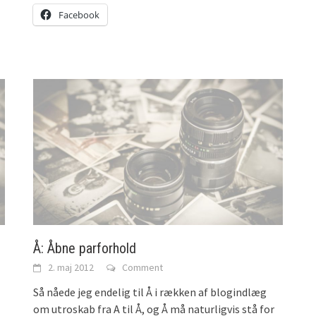
Facebook
Å: Åbne parforhold
2. maj 2012
Comment
Så nåede jeg endelig til Å i rækken af blogindlæg
om utroskab fra A til Å, og Å må naturligvis stå for