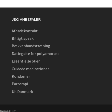
JEG ANBEFALER
Afdødekontakt
Billigt speak
Bækkenbundstræning
Datingsite for polyamorøse
Essentielle olier
Guidede meditationer
Kondomer
Parterapi
Uh Danmark
ThemezHut
.