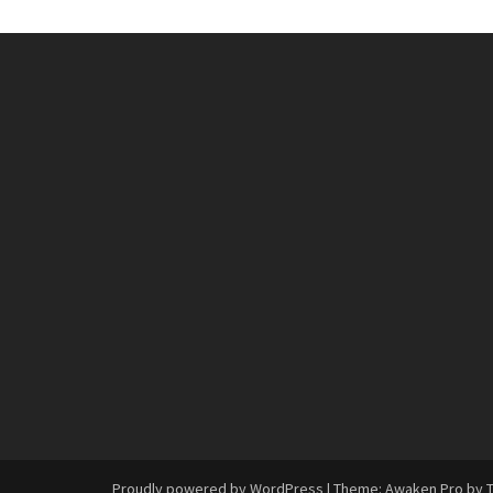
Proudly powered by WordPress
|
Theme: Awaken Pro by