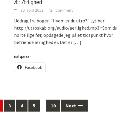
Æ: Ærlighed
30. april 2012
Comment
Uddrag fra bogen “Hvem er du utro?“ Lyt her:
http://utroskab.org/audio/aerlighed.mp3 “Som du
hørte lige før, opdagede jeg på et tidspunkt hvor
befriende ærlighed er. Det er
[…]
Del gerne:
Facebook
3
4
5
…
10
Next