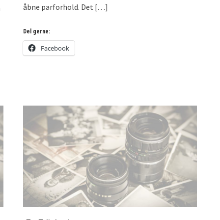
åbne parforhold. Det
[…]
å
Del gerne:
Facebook