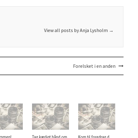
View all posts by Anja Lysholm
→
Forelsket i en anden
ammen!
Tag kærligt hånd om
Kom til foredrag d.