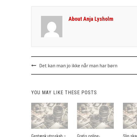
About Anja Lysholm
Det kan man jo ikke når man har børn
Post
navigation
YOU MAY LIKE THESE POSTS
Gentænk utroskab –
Gratis online-
Slip sk