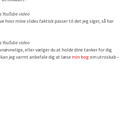
is YouTube video
e hvor mine slides faktisk passer til det jeg siger, så har
is YouTube video
nævnelige, eller vælger du at holde dine tanker for dig
, kan jeg varmt anbefale dig at læse
min bog
om utroskab –