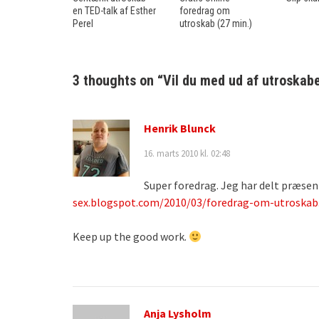
en TED-talk af Esther
foredrag om
Perel
utroskab (27 min.)
3 thoughts on “
Vil du med ud af utroskab
Henrik Blunck
16. marts 2010 kl. 02:48
Super foredrag. Jeg har delt præse
sex.blogspot.com/2010/03/foredrag-om-utroskab
Keep up the good work.
Anja Lysholm