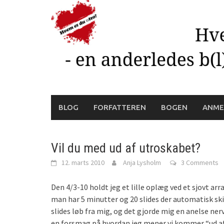
Skip
to
content
BLOG
FORFATTEREN
BOGEN
ANME
Vil du med ud af utroskabet?
12. marts 2010
Anja Lysholm
3 Comments
Den 4/3-10 holdt jeg et lille oplæg ved et sjovt a
man har 5 minutter og 20 slides der automatisk skif
slides løb fra mig, og det gjorde mig en anelse nervø
en forsmag på hvordan jeg mener vi kommer “ud af