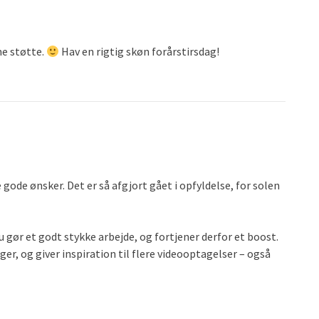
me støtte.
Hav en rigtig skøn forårstirsdag!
ode ønsker. Det er så afgjort gået i opfyldelse, for solen
u gør et godt stykke arbejde, og fortjener derfor et boost.
r, og giver inspiration til flere videooptagelser – også