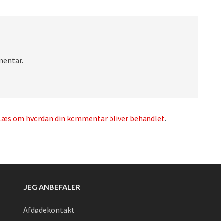
mentar.
Læs om hvordan din kommentar bliver behandlet
.
JEG ANBEFALER
Afdødekontakt