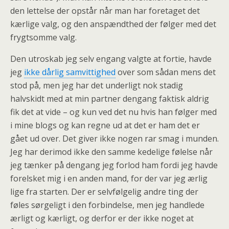
den lettelse der opstår når man har foretaget det
kærlige valg, og den anspændthed der følger med det
frygtsomme valg.
Den utroskab jeg selv engang valgte at fortie, havde
jeg
ikke dårlig samvittighed
over som sådan mens det
stod på, men jeg har det underligt nok stadig
halvskidt med at min partner dengang faktisk aldrig
fik det at vide – og kun ved det nu hvis han følger med
i mine blogs og kan regne ud at det er ham det er
gået ud over. Det giver ikke nogen rar smag i munden.
Jeg har derimod ikke den samme kedelige følelse når
jeg tænker på dengang jeg forlod ham fordi jeg havde
forelsket mig i en anden mand, for der var jeg ærlig
lige fra starten. Der er selvfølgelig andre ting der
føles sørgeligt i den forbindelse, men jeg handlede
ærligt og kærligt, og derfor er der ikke noget at