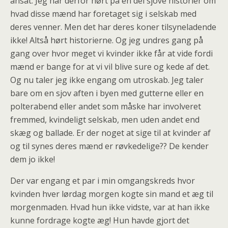
ansat. Jeg har derfor hørt på en del sjove historier om
hvad disse mænd har foretaget sig i selskab med
deres venner. Men det har deres koner tilsyneladende
ikke! Altså hørt historierne. Og jeg undres gang på
gang over hvor meget vi kvinder ikke får at vide fordi
mænd er bange for at vi vil blive sure og kede af det.
Og nu taler jeg ikke engang om utroskab. Jeg taler
bare om en sjov aften i byen med gutterne eller en
polterabend eller andet som måske har involveret
fremmed, kvindeligt selskab, men uden andet end
skæg og ballade. Er der noget at sige til at kvinder af
og til synes deres mænd er røvkedelige?? De kender
dem jo ikke!
Der var engang et par i min omgangskreds hvor
kvinden hver lørdag morgen kogte sin mand et æg til
morgenmaden. Hvad hun ikke vidste, var at han ikke
kunne fordrage kogte æg! Hun havde gjort det