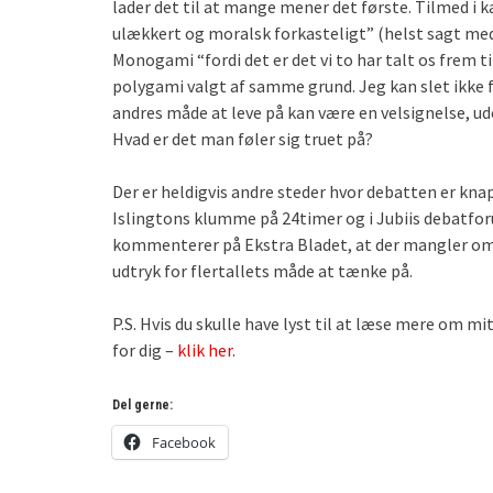
lader det til at mange mener det første. Tilmed i
ulækkert og moralsk forkasteligt” (helst sagt med
Monogami “fordi det er det vi to har talt os frem t
polygami valgt af samme grund. Jeg kan slet ikke 
andres måde at leve på kan være en velsignelse, ud
Hvad er det man føler sig truet på?
Der er heldigvis andre steder hvor debatten er knap
Islingtons klumme på 24timer og i Jubiis debatfor
kommenterer på Ekstra Bladet, at der mangler omtan
udtryk for flertallets måde at tænke på.
P.S. Hvis du skulle have lyst til at læse mere om mi
for dig –
klik her
.
Del gerne:
Facebook