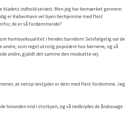
tage bladets indhold seriøst. Men jeg har bemærket gennem
idig er København vel byen herhjemme med flest
derfor, de er så fordømmende?
om homoseksualitet i hendes barndom: Selvfølgelig var de
le andre, som regel utrolig populære hos børnene, og så
rede andre, gjaldt det samme den modsatte vej.
’ mener, at netop vestjyder er dem med flest fordomme. Jeg
e hinanden end i storbyen, og så nedbrydes de åndssvage