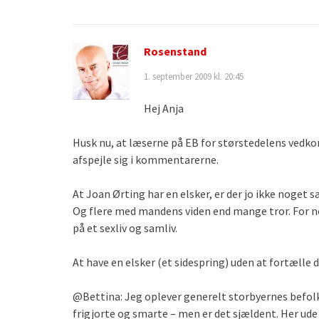
Rosenstand
1. september 2009 kl. 20:45
Hej Anja
Husk nu, at læserne på EB for størstedelens vedk
afspejle sig i kommentarerne.
At Joan Ørting har en elsker, er der jo ikke noget sæ
Og flere med mandens viden end mange tror. For nogl
på et sexliv og samliv.
At have en elsker (et sidespring) uden at fortælle de
@Bettina: Jeg oplever generelt storbyernes befol
frigjorte og smarte – men er det sjældent. Her ude