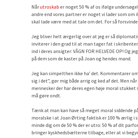
Når
utroskab
er noget 50 % af os ifølge undersøgel
andre end vores partner er noget vi lader som om ik
skal lade være med at tale om det. For så forsvind
Jeg bliver helt ærgerlig over at jeg er så diplomat
inviterer i den grad til at man tager fat i skribe
ind i deres ansigter: VÅGN FOR HELVEDE OP! Og jeg f
på dem som de kaster på Joan og hendes mand.
Jeg kan simpelthen ikke ha’ det. Kommentarer om 
sig i det”, gør mig både arrig og ked af det. Men nå
mennesker der har deres egen høje moral stukket så
må gøre ondt.
Tænk at man kan have så meget moral siddende på t
moralske i at Joan Ørting faktisk er 100 % ærlig i 
minde dig om de 50 % der er utro: 50 % af dit parfor
bringer kyskhedsbælterne tilbage, eller at vi begynd