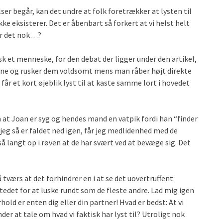
ser begår, kan det undre at folk foretrækker at lysten til
ke eksisterer. Det er åbenbart så forkert at vi helst helt
er det nok…?
isk et menneske, for den debat der ligger under den artikel,
nterne og rusker dem voldsomt mens man råber højt direkte
år et kort øjeblik lyst til at kaste samme lort i hovedet
at Joan er syg og hendes mand en vatpik fordi han “finder
r jeg så er faldet ned igen, får jeg medlidenhed med de
 langt op i røven at de har svært ved at bevæge sig. Det
værs at det forhindrer en i at se det uovertruffent
stedet for at luske rundt som de fleste andre. Lad mig igen
hold er enten dig eller din partner! Hvad er bedst: At vi
er at tale om hvad vi faktisk har lyst til? Utroligt nok