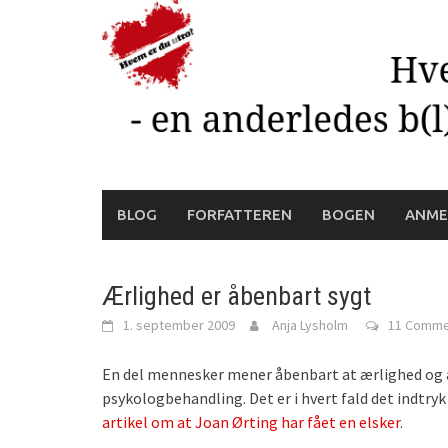
Skip
to
content
BLOG
FORFATTEREN
BOGEN
ANME
Ærlighed er åbenbart sygt
1. september 2009
Anja Lysholm
11 Comme
En del mennesker mener åbenbart at ærlighed og 
psykologbehandling. Det er i hvert fald det indtr
artikel om at Joan Ørting har fået en elsker
.