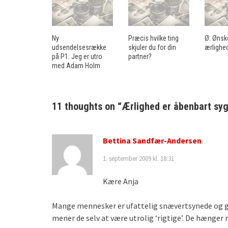
Ny
Præcis hvilke ting
Ø: Ønske
udsendelsesrække
skjuler du for din
ærlighe
på P1: Jeg er utro
partner?
med Adam Holm
11 thoughts on “
Ærlighed er åbenbart syg
Bettina Sandfær-Andersen
1. september 2009 kl. 18:31
Kære Anja
Mange mennesker er ufattelig snævertsynede og går
mener de selv at være utrolig ‘rigtige’. De hænger 