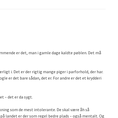
ommende er det, man i gamle dage kaldte pøblen. Det må
rligt i. Det er der rigtig mange piger i parforhold, der har.
e er det bare sådan, det er. For andre er det et krydderi
t – det er da sygt.
kning som de mest intolerante. De skal være åh så
 på landet er der som regel bedre plads – også mentalt. Og