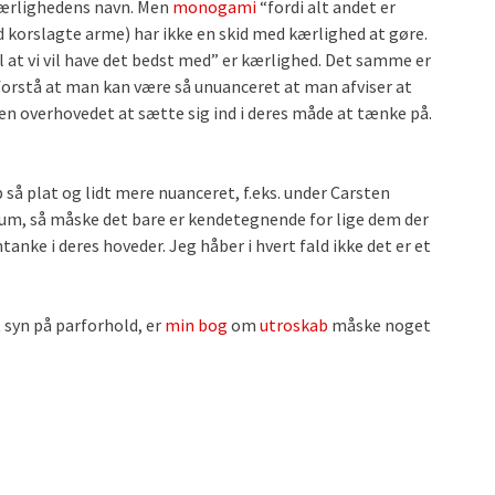
 kærlighedens navn. Men
monogami
“fordi alt andet er
 korslagte arme) har ikke en skid med kærlighed at gøre.
il at vi vil have det bedst med” er kærlighed. Det samme er
forstå at man kan være så unuanceret at man afviser at
en overhovedet at sætte sig ind i deres måde at tænke på.
 så plat og lidt mere nuanceret, f.eks. under Carsten
um, så måske det bare er kendetegnende for lige dem der
ke i deres hoveder. Jeg håber i hvert fald ikke det er et
t syn på parforhold, er
min bog
om
utroskab
måske noget