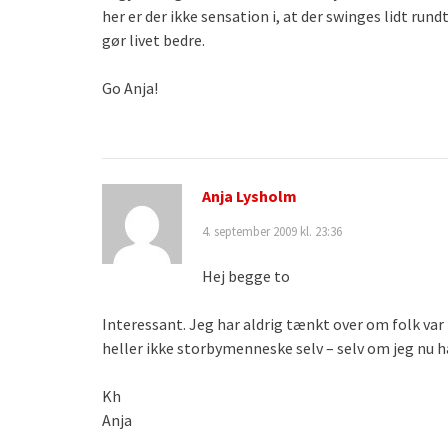
her er der ikke sensation i, at der swinges lidt run
gør livet bedre.
Go Anja!
Anja Lysholm
4. september 2009 kl. 23:36
Hej begge to
Interessant. Jeg har aldrig tænkt over om folk var 
heller ikke storbymenneske selv – selv om jeg nu ha
Kh
Anja