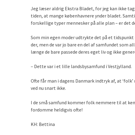
Jeg læser aldrig Ekstra Bladet, for jeg kan ikke 
tiden, at mange københavnere ynder bladet. Samt
forskellige typer mennesker på alle plan – er det 
Som min egen moder udtrykte det på et tidspunkt 
der, men de var jo bare en del af samfundet som al
længe de bare passede deres eget liv og ikke gene
– Dette var i et lille landsbysamfund i Vestjylland.
Ofte får man i dagens Danmark indtryk af, at ‘folk
ved nu snart ikke.
I de små samfund kommer folk nemmere til at kend
fordomme heldigvis ofte!
KH: Bettina