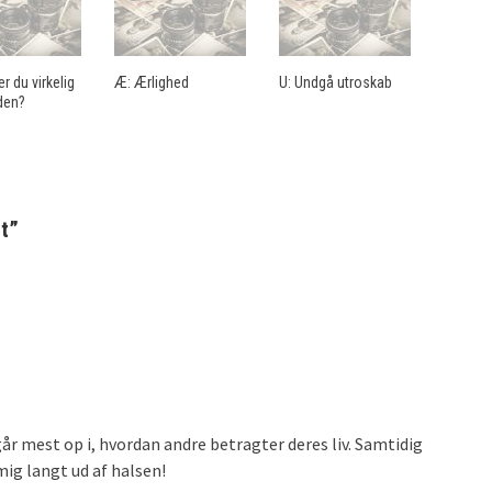
r du virkelig
Æ: Ærlighed
U: Undgå utroskab
den?
t
”
 mest op i, hvordan andre betragter deres liv. Samtidig
mig langt ud af halsen!