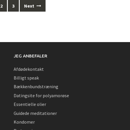
2
3
Next
JEG ANBEFALER
Afdødekontakt
Billigt speak
Bækkenbundstræning
Datingsite for polyamorøse
Essentielle olier
Guidede meditationer
Kondomer