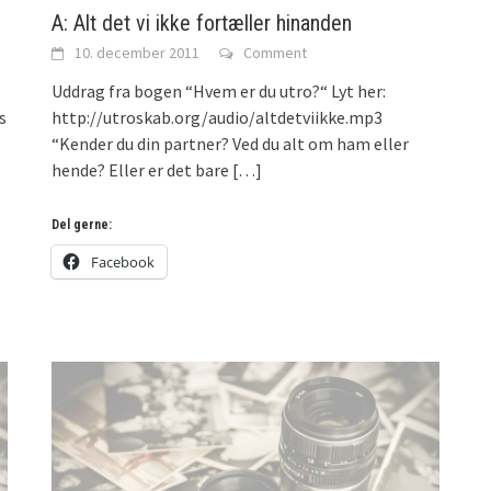
A: Alt det vi ikke fortæller hinanden
10. december 2011
Comment
Uddrag fra bogen “Hvem er du utro?“ Lyt her:
s
http://utroskab.org/audio/altdetviikke.mp3
“Kender du din partner? Ved du alt om ham eller
hende? Eller er det bare
[…]
Del gerne:
Facebook