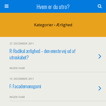
Hvem er du utro?
Kategorier ›
Ærlighed
27. DECEMBER 2011
R: Radikal ærlighed – den eneste vej ud af
utroskabet?
INGEN SVAR
15. DECEMBER 2011
F: Facademonogami
INGEN SVAR